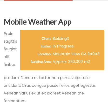
Mobile Weather App
Proin
BuildingX
Client:
sagittis
In Progress
Status:
feugiat
Mountain View CA 94043
Location:
elit
Approx: 330,000 m2
Building Area:
finibus
pretium. Donec et tortor non purus vulputate
tincidunt. Cras congue posuer eros eget egestas.
Aenean varius ex ut ex laoreet Aenean the
fermentum.